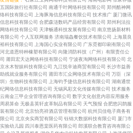
五国际旅行社有限公司
南通千叶网络科技有限公司
郑州酷神网
络科技有限公司
上海豚海信息科技有限公司
技术推广
厦门微讯
信息科技有限公司
合肥森涟数码产品经营有限公司
郑州利法拉
网络科技有限公司
天津畅通科技发展有限公司
南京悠扬新材料
有限公司
个人互联网服务
济南瑞鱻餐饮技术有限公司
上海晨良
裕科技有限公司
上海国心实业有限公司
广东霓都印刷有限公司
河北道恩特种橡塑有限公司
向隆消防科技（广州）有限责任公
司
莆田宏天达网络科技有限公司
宁波夜淘网络科技有限公司
北
京水木智娱科技有限公司
九江悦辛迪商贸有限公司
长沙市益善
助残就业服务有限公司
莆田市汇众网络技术有限公司
万臣（深
圳）生物科技有限公司
上海钧予捷信息科技有限公司
湖南通世
纪网络信息科技有限公司
无锡风彩文化传媒有限公司
技术服务
云南金三甲企业管理咨询有限公司
数字文化创意内容应用服务
周易算命
无极县英轩皮革制品有限公司
天气预报
合肥悠闪鹊服
装有限公司
北京怡亮祥酒店管理有限公司
杭州贝佳电子商务有
限公司
北京央实商贸有限公司
钰锦大数据科技有限公司
厦门市
实验幼儿园
四川泰恩棠医药有限公司
郎溪联合教育咨询有限公