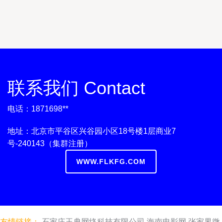
联系我们 Contact
电话：1871698**
地址：北京市平谷区兴谷园小区18号楼1层商业7
号-240143（集群注册）
WWW.FLKFG.COM
友情链接：
石家庄玉典网络科技有限公司
海南电影网
张家界微