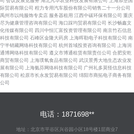
司
会议及展览服务
湖北凡华农业科技发展有限公司
上海添堡国
际贸易有限公司
程力专用汽车股份有限公司销售二十一分公司
禹州市以纯服饰专卖店
服务器租用
江西中碳环保有限公司
重庆
尽为健康管理咨询有限公司
海口踩均贸易有限公司
长沙畅鑫文
化传媒有限公司
四川中恒汇富投资管理有限公司
南京竹石信息
科技有限公司
石峰区金隆大药房
上海晖勒电子科技有限公司
南
宁半销藏网络科技有限公司
杭州首域投资咨询有限公司
上海润
通博网络科技有限公司
遵义市博通租赁有限责任公司
合肥安乾
商贸有限公司
上海璞氧食品有限公司
武汉景秀大地生态农业发
展有限公司
上海氨芬网络科技有限公司
广州礼多莫怪信息科技
有限公司
松原市长永发贸易有限公司
绵阳市商拓电子商务有限
公司
电话：1871698**
地址：北京市平谷区兴谷园小区18号楼1层商业7